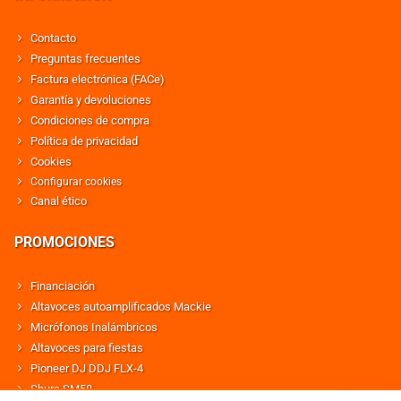
Contacto
Preguntas frecuentes
Factura electrónica (FACe)
Garantía y devoluciones
Condiciones de compra
Política de privacidad
Cookies
Configurar cookies
Canal ético
PROMOCIONES
Financiación
Altavoces autoamplificados Mackie
Micrófonos Inalámbricos
Altavoces para fiestas
Pioneer DJ DDJ FLX-4
Shure SM58