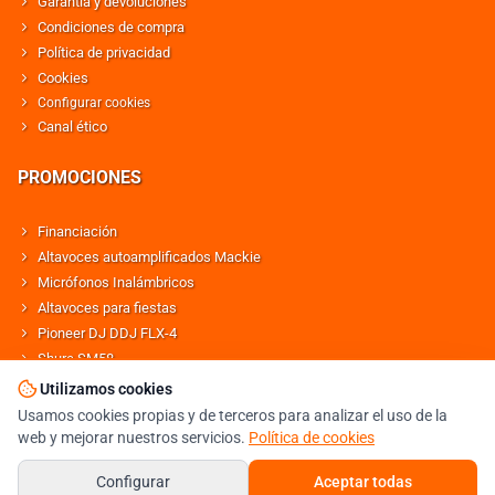
Garantía y devoluciones
Condiciones de compra
Política de privacidad
Cookies
Configurar cookies
Canal ético
PROMOCIONES
Financiación
Altavoces autoamplificados Mackie
Micrófonos Inalámbricos
Altavoces para fiestas
Pioneer DJ DDJ FLX-4
Shure SM58
Altavoces Behringer
Utilizamos cookies
Usamos cookies propias y de terceros para analizar el uso de la
web y mejorar nuestros servicios.
Política de cookies
© DJMANIA 2000-2026 TODOS LOS DERECHOS RESERVADOS
TIENDA DJ ESPECIALISTA EN SONIDO E ILUMINACIÓN PROFESIONAL
Configurar
Aceptar todas