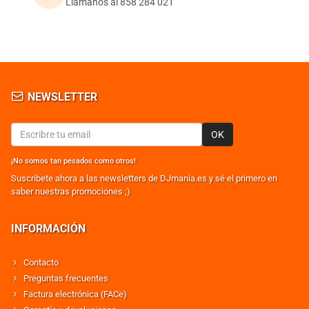
Llámanos al 858 284 021
NEWSLETTER
OK
¡No somos tan pesados como otros!
Suscribete ahora a las newsletters de DJmania.es y sé el primero en
saber nuestras promociones ;)
INFORMACIÓN
Contacto
Preguntas frecuentes
Factura electrónica (FACe)