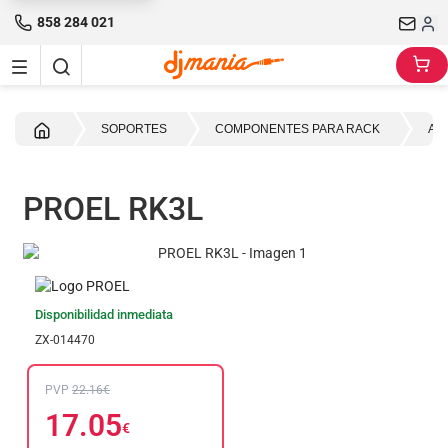
858 284 021
Inicio
SOPORTES
COMPONENTES PARA RACK
AC
PROEL RK3L
Disponibilidad inmediata
ZX-014470
PVP
22.16€
17.05
€