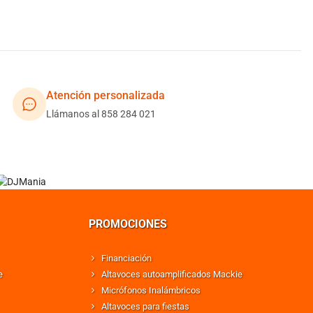
Atención personalizada
Llámanos al 858 284 021
PROMOCIONES
Financiación
e
Altavoces autoamplificados Mackie
Micrófonos Inalámbricos
Altavoces para fiestas