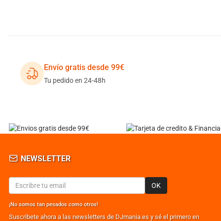
Envío gratis desde 99€
Tu pedido en 24-48h
NEWSLETTER
OK
¡No somos tan pesados como otros!
Suscribete ahora a las newsletters de DJmania.es y sé el primero en