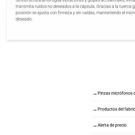
Su estructura amortigua vibraciones y golpes accidentales, evit
transmita ruidos no deseados a la cápsula. Gracias a la tuerca gi
posición se ajusta con firmeza y sin caídas, manteniendo el mic
deseado.
→
Pinzas micrófonos
→
Productos del fabr
→
Alerta de precio