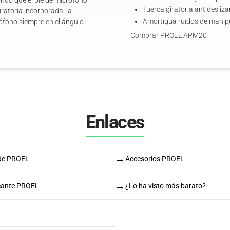
ando que el pie de micrófono
Tuerca giratoria antideslizan
ratoria incorporada, la
Amortigua ruidos de manipu
rófono siempre en el ángulo
Comprar PROEL APM20
Enlaces
→
 de PROEL
Accesorios PROEL
→
icante PROEL
¿Lo ha visto más barato?