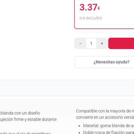
3.37
€
IVA INCLUÍDO
−
+
¿Necesitas ayuda?
Compatible con la mayoría de m
blanda con un diseño
convierte en un accesorio versá
ujeción firme y estable durante
Material: goma blanda de a
Doble rosca de fijación par