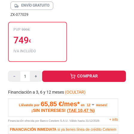
ENVÍO GRATUITO
ZX-077029
PVP
999€
749
€
IVA INCLUÍDO
COMPRAR
−
+
Financiación a 3, 6 y 12 meses
(OCULTAR)
65,85
€/mes*
Llévatelo por
en
meses!
¡SIN INTERESES!
(
TAE
10,47 %
)
+
info
Financiación ofrecida por Banco Cetelem S.A.U.
Válido hasta
31/12/2026
FINANCIACIÓN INMEDIATA
si ya tienes línea de crédito Cetelem