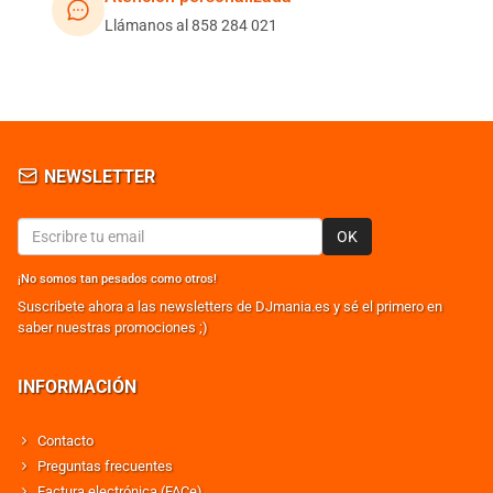
Llámanos al 858 284 021
NEWSLETTER
OK
¡No somos tan pesados como otros!
Suscribete ahora a las newsletters de DJmania.es y sé el primero en
saber nuestras promociones ;)
INFORMACIÓN
Contacto
Preguntas frecuentes
Factura electrónica (FACe)