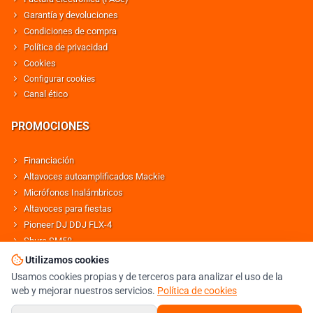
Garantía y devoluciones
Condiciones de compra
Política de privacidad
Cookies
Configurar cookies
Canal ético
PROMOCIONES
Financiación
Altavoces autoamplificados Mackie
Micrófonos Inalámbricos
Altavoces para fiestas
Pioneer DJ DDJ FLX-4
Shure SM58
Altavoces Behringer
Utilizamos cookies
Usamos cookies propias y de terceros para analizar el uso de la
web y mejorar nuestros servicios.
Política de cookies
© DJMANIA 2000-2026 TODOS LOS DERECHOS RESERVADOS
TIENDA DJ ESPECIALISTA EN SONIDO E ILUMINACIÓN PROFESIONAL