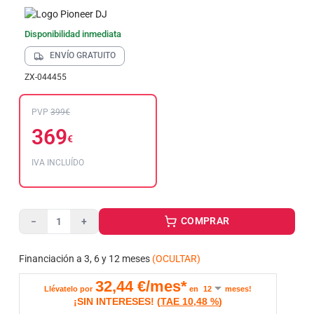
Disponibilidad inmediata
ENVÍO GRATUITO
ZX-044455
PVP
399€
369
€
IVA INCLUÍDO
COMPRAR
−
+
Financiación a 3, 6 y 12 meses
(OCULTAR)
32,44
€/mes*
Llévatelo por
en
meses!
¡SIN INTERESES!
(
TAE
10,48 %
)