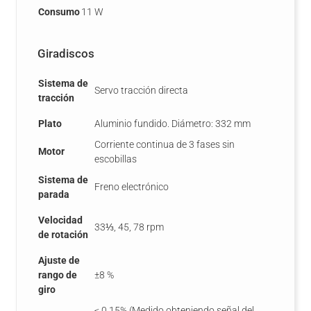
Consumo
11 W
Giradiscos
Sistema de
Servo tracción directa
tracción
Plato
Aluminio fundido. Diámetro: 332 mm
Corriente continua de 3 fases sin
Motor
escobillas
Sistema de
Freno electrónico
parada
Velocidad
33⅓, 45, 78 rpm
de rotación
Ajuste de
rango de
±8 %
giro
< 0,15% (Medido obteniendo señal del