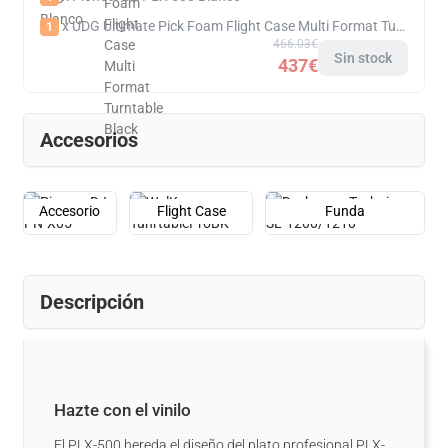
x UDG Ultimate Pick Foam Flight Case Multi Format Turntable Black
1
466.03€
Sin stock
437€
Accesorios
Accesorio
Flight Case
Funda
Descripción
Hazte con el vinilo
El PLX-500 hereda el diseño del plato profesional PLX-