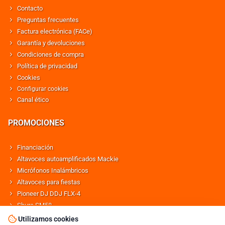
Contacto
Preguntas frecuentes
Factura electrónica (FACe)
Garantía y devoluciones
Condiciones de compra
Política de privacidad
Cookies
Configurar cookies
Canal ético
PROMOCIONES
Financiación
Altavoces autoamplificados Mackie
Micrófonos Inalámbricos
Altavoces para fiestas
Pioneer DJ DDJ FLX-4
Shure SM58
Altavoces Behringer
Utilizamos cookies