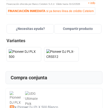
+
info
Financiación ofrecida por Banco Cetelem S.A.U.
Válido hasta
31/12/2026
FINANCIACIÓN INMEDIATA
si ya tienes línea de crédito Cetelem
¿Necesitas ayuda?
Compartir producto
Variantes
Compra conjunta
+
x Pioneer DJ PLX 500 Blanco
1