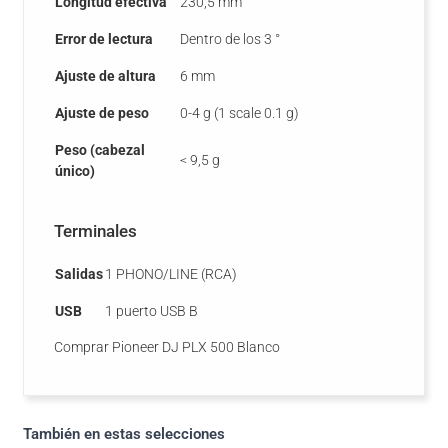
Longitud efectiva
230,5 mm
Error de lectura
Dentro de los 3 °
Ajuste de altura
6 mm
Ajuste de peso
0-4 g (1 scale 0.1 g)
Peso (cabezal
< 9,5 g
único)
Terminales
Salidas
1 PHONO/LINE (RCA)
USB
1 puerto USB B
Comprar Pioneer DJ PLX 500 Blanco
También en estas selecciones