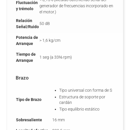
Fluctuación
generador de frecuencias incorporado en
y trémolo
el motor.)
Relación
50 dB
Señal/Ruido
Potencia de
> 1,6 kg/cm
Arranque
Tiempo de
1 seg (a 33⅓ rpm)
Arranque
Brazo
Tipo universal con forma de S
Estructura de soporte por
Tipo de Brazo
cardán
Tipo equilibrio estático
Sobresaliente
16 mm