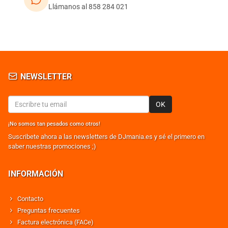
Llámanos al 858 284 021
NEWSLETTER
OK
¡No somos tan pesados como otros!
Suscribete ahora a las newsletters de DJmania.es y sé el primero en
saber nuestras promociones ;)
INFORMACIÓN
Contacto
Preguntas frecuentes
Factura electrónica (FACe)