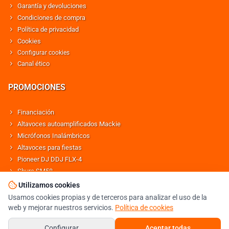
Garantía y devoluciones
Condiciones de compra
Política de privacidad
Cookies
Configurar cookies
Canal ético
PROMOCIONES
Financiación
Altavoces autoamplificados Mackie
Micrófonos Inalámbricos
Altavoces para fiestas
Pioneer DJ DDJ FLX-4
Shure SM58
Altavoces Behringer
Utilizamos cookies
Usamos cookies propias y de terceros para analizar el uso de la
web y mejorar nuestros servicios.
Política de cookies
© DJMANIA 2000-2026 TODOS LOS DERECHOS RESERVADOS
TIENDA DJ ESPECIALISTA EN SONIDO E ILUMINACIÓN PROFESIONAL
Configurar
Aceptar todas