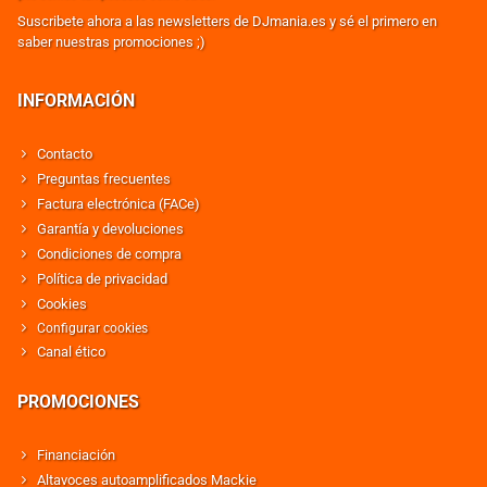
Suscribete ahora a las newsletters de DJmania.es y sé el primero en
saber nuestras promociones ;)
INFORMACIÓN
Contacto
Preguntas frecuentes
Factura electrónica (FACe)
Garantía y devoluciones
Condiciones de compra
Política de privacidad
Cookies
Configurar cookies
Canal ético
PROMOCIONES
Financiación
Altavoces autoamplificados Mackie