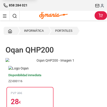
858 284 021
Inicio
INFORMÁTICA
PORTATILES
Oqan QHP200
Disponibilidad inmediata
ZZ-000116
PVP
39€
28
€