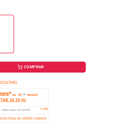
COMPRAR
OCULTAR)
mes*
en
meses!
(
TAE
10,15 %
)
+
info
U.
Válido hasta
31/12/2026
ienes línea de crédito Cetelem