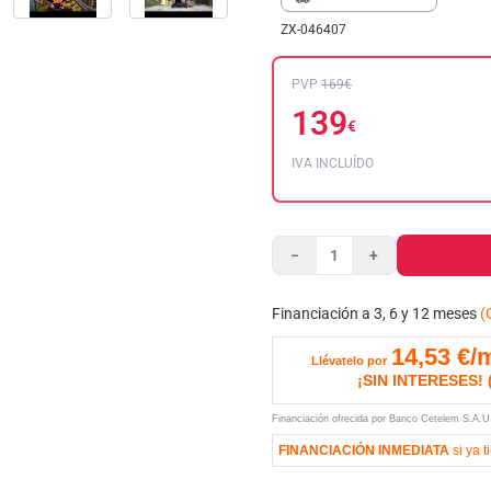
ZX-046407
PVP
169€
139
€
IVA INCLUÍDO
−
+
Financiación a 3, 6 y 12 meses
(
14,53
€/
Llévatelo por
¡SIN INTERESES!
Financiación ofrecida por Banco Cetelem S.A.
FINANCIACIÓN INMEDIATA
si ya t