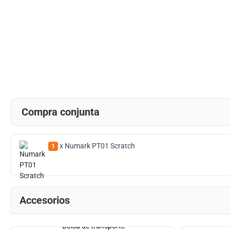
Compra conjunta
x Numark PT01 Scratch
1
Accesorios
Bolsa de transporte