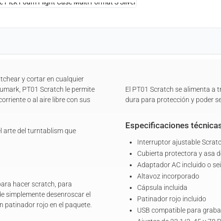
tchear y cortar en cualquier
 Numark, PT01 Scratch le permite
El PT01 Scratch se alimenta a t
orriente o al aire libre con sus
dura para protección y poder se
Especificaciones técnica
 arte del turntablism que
Interruptor ajustable Scratc
Cubierta protectora y asa d
Adaptador AC incluido o seis
Altavoz incorporado
ara hacer scratch, para
Cápsula incluida
ede simplemente desenroscar el
Patinador rojo incluido
un patinador rojo en el paquete.
USB compatible para graba