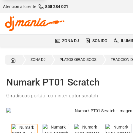
Atención al cliente
858 284 021
ZONA DJ
SONIDO
ILUMI
Inicio
ZONA DJ
PLATOS GIRADISCOS
TRACCION D
Numark PT01 Scratch
Giradiscos portátil con interruptor scratch