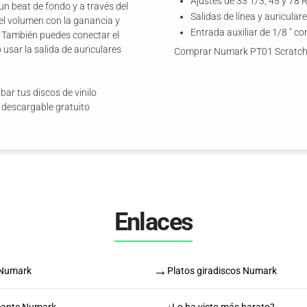
Ajustes de 33 1/3, 45 y 78
un beat de fondo y a través del
Salidas de línea y auricula
 el volumen con la ganancia y
Entrada auxiliar de 1/8 " c
a. También puedes conectar el
 usar la salida de auriculares
Comprar Numark PT01 Scratc
ar tus discos de vinilo
e descargable gratuito
Enlaces
→
e Numark
Platos giradiscos Numark
icante Numark
¿Lo ha visto más barato?