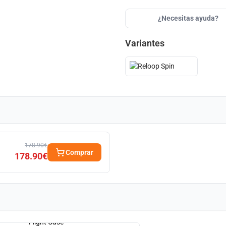
¿Necesitas ayuda?
Variantes
178.90€
Comprar
178.90€
Flight Case