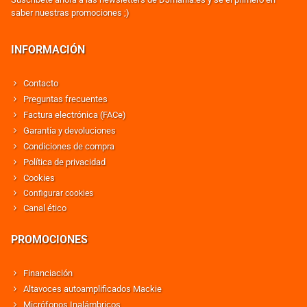
saber nuestras promociones ;)
INFORMACIÓN
Contacto
Preguntas frecuentes
Factura electrónica (FACe)
Garantía y devoluciones
Condiciones de compra
Política de privacidad
Cookies
Configurar cookies
Canal ético
PROMOCIONES
Financiación
Altavoces autoamplificados Mackie
Micrófonos Inalámbricos