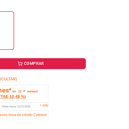
COMPRAR
OCULTAR)
mes*
en
meses!
(
TAE
10,48 %
)
+
info
U.
Válido hasta
31/12/2026
ienes línea de crédito Cetelem