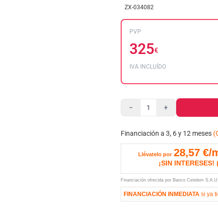
ZX-034082
PVP
325
€
IVA INCLUÍDO
−
+
Financiación a 3, 6 y 12 meses
(
28,57
€/
Llévatelo por
¡SIN INTERESES!
Financiación ofrecida por Banco Cetelem S.A.
FINANCIACIÓN INMEDIATA
si ya t