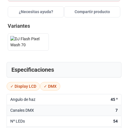
¿Necesitas ayuda?
Compartir producto
Variantes
Especificaciones
✓ Display LCD
✓ DMX
Angulo de haz
45 º
Canales DMX
7
Nº LEDs
54