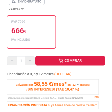
ENVÍO GRATUITO
ZX-024772
PVP
799€
666
€
IVA INCLUÍDO
COMPRAR
−
+
Financiación a 3, 6 y 12 meses
(OCULTAR)
58,55
€/mes*
Llévatelo por
en
meses!
¡SIN INTERESES!
(
TAE
10,47 %
)
+
info
Financiación ofrecida por Banco Cetelem S.A.U.
Válido hasta
31/12/2026
FINANCIACIÓN INMEDIATA
si ya tienes línea de crédito Cetelem