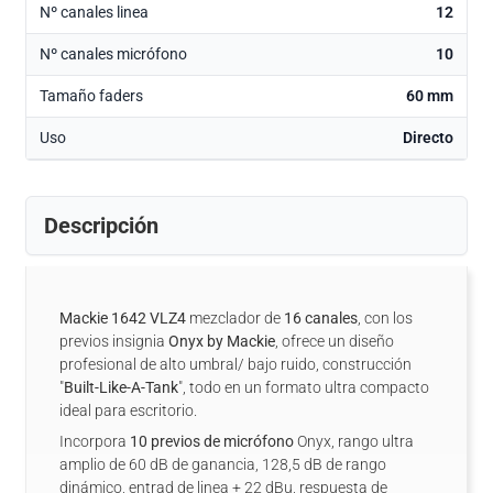
Nº canales linea
12
Nº canales micrófono
10
Tamaño faders
60 mm
Uso
Directo
Descripción
Mackie 1642 VLZ4
mezclador de
16 canales
, con los
previos insignia
Onyx by Mackie
, ofrece un diseño
profesional de alto umbral/ bajo ruido, construcción
"
Built-Like-A-Tank
", todo en un formato ultra compacto
ideal para escritorio.
Incorpora
10 previos de micrófono
Onyx, rango ultra
amplio de 60 dB de ganancia, 128,5 dB de rango
dinámico, entrad de linea + 22 dBu, respuesta de