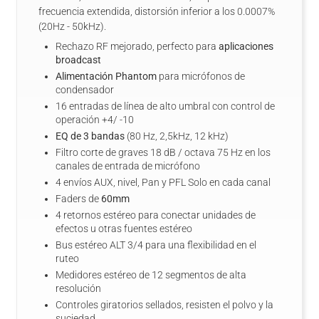
frecuencia extendida, distorsión inferior a los 0.0007%
(20Hz - 50kHz).
Rechazo RF mejorado, perfecto para
aplicaciones
broadcast
Alimentación Phantom
para micrófonos de
condensador
16 entradas de línea de alto umbral con control de
operación +4/ -10
EQ de 3 bandas
(80 Hz, 2,5kHz, 12 kHz)
Filtro corte de graves 18 dB / octava 75 Hz en los
canales de entrada de micrófono
4 envíos AUX, nivel, Pan y PFL Solo en cada canal
Faders de
60mm
4 retornos estéreo para conectar unidades de
efectos u otras fuentes estéreo
Bus estéreo ALT 3/4 para una flexibilidad en el
ruteo
Medidores estéreo de 12 segmentos de alta
resolución
Controles giratorios sellados, resisten el polvo y la
suciedad