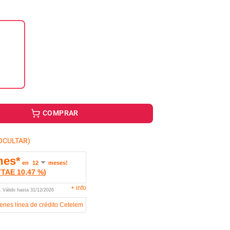
COMPRAR
OCULTAR)
mes*
en
meses!
(
TAE
10,47 %
)
+
info
U.
Válido hasta
31/12/2026
ienes línea de crédito Cetelem