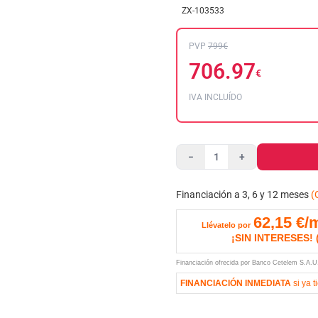
ZX-103533
PVP
799€
706.97
€
IVA INCLUÍDO
−
+
Financiación a 3, 6 y 12 meses
(
62,15
€/
Llévatelo por
¡SIN INTERESES!
Financiación ofrecida por Banco Cetelem S.A.
FINANCIACIÓN INMEDIATA
si ya t