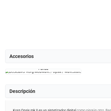
Accesorios
Funda
Descripción
Korg Opsix mk II es un sintetizador digital
como ningún otro. Bas