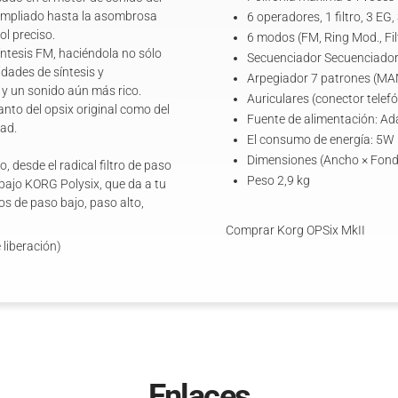
a ampliado hasta la asombrosa
6 operadores, 1 filtro, 3 EG
ol preciso.
6 modos (FM, Ring Mod., Fil
íntesis FM, haciéndola no sólo
Secuenciador Secuenciador 
dades de síntesis y
Arpegiador 7 patrones (M
 y un sonido aún más rico.
Auriculares (conector telef
nto del opsix original como del
Fuente de alimentación: A
dad.
El consumo de energía: 5W
Dimensiones (Ancho × Fond
, desde el radical filtro de paso
Peso 2,9 kg
 bajo KORG Polysix, que da a tu
os de paso bajo, paso alto,
Comprar Korg OPSix MkII
 liberación)
Enlaces