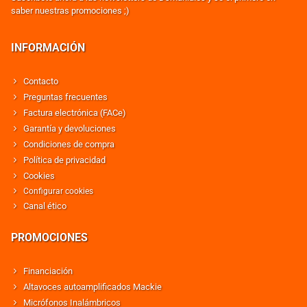
saber nuestras promociones ;)
INFORMACIÓN
Contacto
Preguntas frecuentes
Factura electrónica (FACe)
Garantía y devoluciones
Condiciones de compra
Política de privacidad
Cookies
Configurar cookies
Canal ético
PROMOCIONES
Financiación
Altavoces autoamplificados Mackie
Micrófonos Inalámbricos