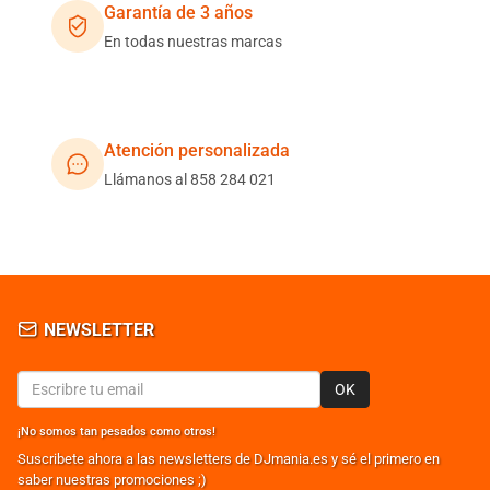
Garantía de 3 años
En todas nuestras marcas
Atención personalizada
Llámanos al 858 284 021
NEWSLETTER
OK
¡No somos tan pesados como otros!
Suscribete ahora a las newsletters de DJmania.es y sé el primero en
saber nuestras promociones ;)