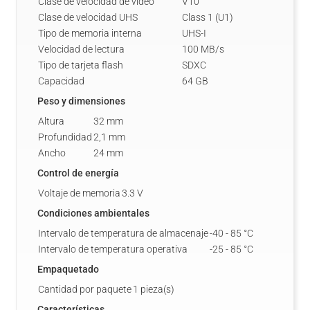
Clase de velocidad de vídeo
V10
Clase de velocidad UHS
Class 1 (U1)
Tipo de memoria interna
UHS-I
Velocidad de lectura
100 MB/s
Tipo de tarjeta flash
SDXC
Capacidad
64 GB
Peso y dimensiones
Altura
32 mm
Profundidad
2,1 mm
Ancho
24 mm
Control de energía
Voltaje de memoria
3.3 V
Condiciones ambientales
Intervalo de temperatura de almacenaje
-40 - 85 °C
Intervalo de temperatura operativa
-25 - 85 °C
Empaquetado
Cantidad por paquete
1 pieza(s)
Características