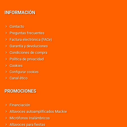
INFORMACIÓN
Contacto
Preguntas frecuentes
Factura electrónica (FACe)
Garantía y devoluciones
Condiciones de compra
Política de privacidad
Cookies
Configurar cookies
Canal ético
PROMOCIONES
Financiación
Altavoces autoamplificados Mackie
Micrófonos Inalámbricos
Altavoces para fiestas