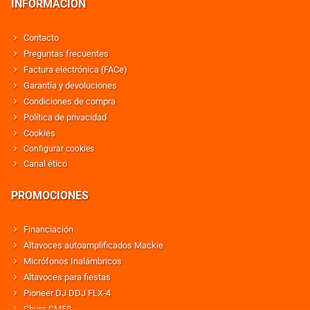
INFORMACIÓN
Contacto
Preguntas frecuentes
Factura electrónica (FACe)
Garantía y devoluciones
Condiciones de compra
Política de privacidad
Cookies
Configurar cookies
Canal ético
PROMOCIONES
Financiación
Altavoces autoamplificados Mackie
Micrófonos Inalámbricos
Altavoces para fiestas
Pioneer DJ DDJ FLX-4
Shure SM58