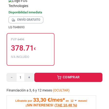
Disponibilidad inmediata
ENVÍO GRATUITO
LQ-T648693
PVP
649€
378.71
€
IVA INCLUÍDO
COMPRAR
−
+
Financiación a 3, 6 y 12 meses
(OCULTAR)
33,30
€/mes*
Llévatelo por
en
meses!
¡SIN INTERESES!
(
TAE
10,48 %
)