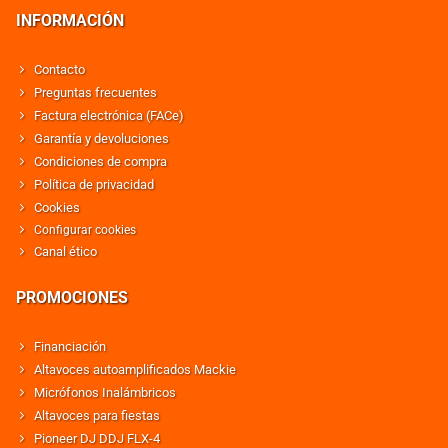
INFORMACIÓN
Contacto
Preguntas frecuentes
Factura electrónica (FACe)
Garantía y devoluciones
Condiciones de compra
Política de privacidad
Cookies
Configurar cookies
Canal ético
PROMOCIONES
Financiación
Altavoces autoamplificados Mackie
Micrófonos Inalámbricos
Altavoces para fiestas
Pioneer DJ DDJ FLX-4