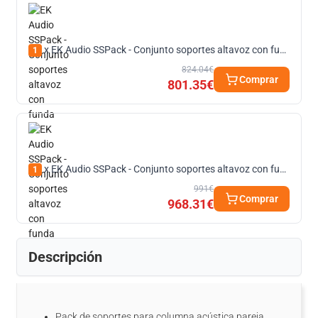
x EK Audio SSPack - Conjunto soportes altavoz con funda
1
824.04€
Comprar
801.35€
x EK Audio SSPack - Conjunto soportes altavoz con funda
1
991€
Comprar
968.31€
Descripción
Pack de soportes para columna acústica pareja