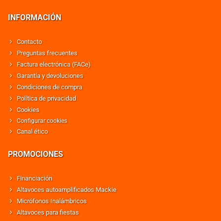
INFORMACIÓN
Contacto
Preguntas frecuentes
Factura electrónica (FACe)
Garantía y devoluciones
Condiciones de compra
Política de privacidad
Cookies
Configurar cookies
Canal ético
PROMOCIONES
Financiación
Altavoces autoamplificados Mackie
Micrófonos Inalámbricos
Altavoces para fiestas