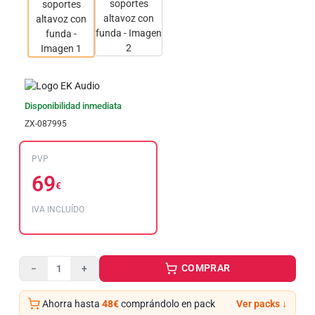
Disponibilidad inmediata
ZX-087995
PVP
69
€
IVA INCLUÍDO
COMPRAR
−
+
Ahorra hasta
48€
comprándolo en pack
Ver packs ↓