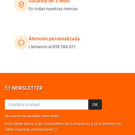
Garantía de 3 años
En todas nuestras marcas
Atención personalizada
Llámanos al 858 284 021
NEWSLETTER
OK
¡No somos tan pesados como otros!
Suscribete ahora a las newsletters de DJmania.es y sé el primero en
saber nuestras promociones ;)