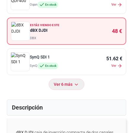
Oqan
Ver
En stock
ESTÁS VIENDO ESTE
dBX DJDI
48 €
DBX
SynQ SDI 1
51.62 €
SynQ
Ver
En stock
Ver 6 más
Descripción
dBX DJDI
caja de inyección compacta de dos canales