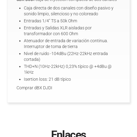
Caja directa de dos canales con diseño pasivo y
sonido limpio, silencioso y no coloreado
Entradas 1/4" TS a 50k Ohm
Entradas y Salidas XLR aisladas por
transformador con 600 Ohm
Atenuador de entrada de variación continua.
Interruptor de toma de tierra
Nivel de ruido -104dBu (22Hz-22kHz entrada
cortada)
THD+N (10Hz-22kHz) 0,23% típico @ +4dBu @
1kHz
Isertion loss: 21 dB típico
Comprar dBX DJDI
Enlaces