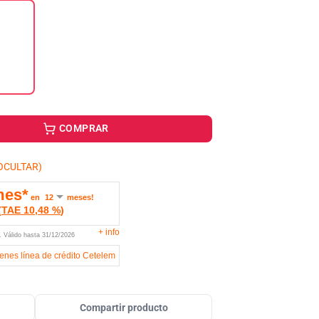
COMPRAR
OCULTAR)
mes*
en
meses!
(
TAE
10,48 %
)
+
info
U.
Válido hasta
31/12/2026
ienes línea de crédito Cetelem
Compartir producto