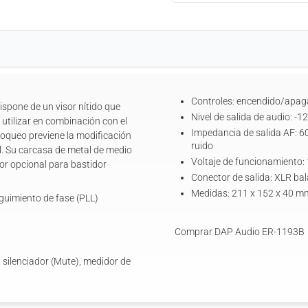
Controles: encendido/apagad
ispone de un visor nítido que
Nivel de salida de audio: -1
utilizar en combinación con el
Impedancia de salida AF: 60
oqueo previene la modificación
ruido
al. Su carcasa de metal de medio
Voltaje de funcionamiento:
dor opcional para bastidor
Conector de salida: XLR ba
Medidas: 211 x 152 x 40 mm
eguimiento de fase (PLL)
Comprar DAP Audio ER-1193B
l silenciador (Mute), medidor de