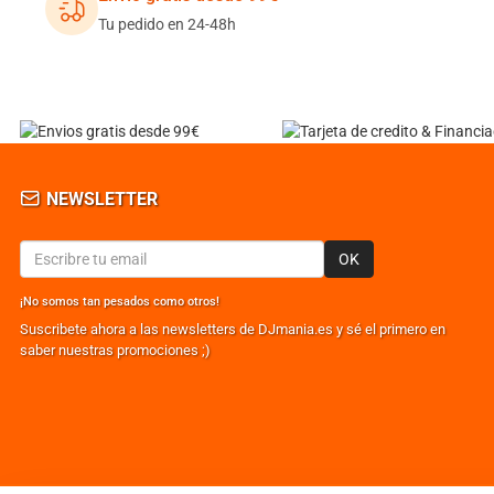
Tu pedido en 24-48h
NEWSLETTER
OK
¡No somos tan pesados como otros!
Suscribete ahora a las newsletters de DJmania.es y sé el primero en
saber nuestras promociones ;)