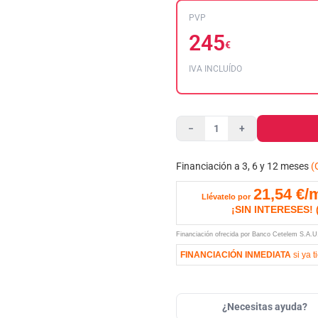
PVP
245
€
IVA INCLUÍDO
−
+
Financiación a 3, 6 y 12 meses
(
21,54
€/
Llévatelo por
¡SIN INTERESES!
Financiación ofrecida por Banco Cetelem S.A.
FINANCIACIÓN INMEDIATA
si ya t
¿Necesitas ayuda?