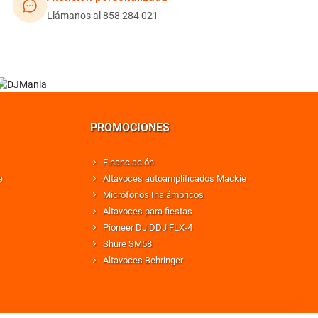
Llámanos al 858 284 021
PROMOCIONES
Financiación
e
Altavoces autoamplificados Mackie
Micrófonos Inalámbricos
Altavoces para fiestas
Pioneer DJ DDJ FLX-4
Shure SM58
Altavoces Behringer