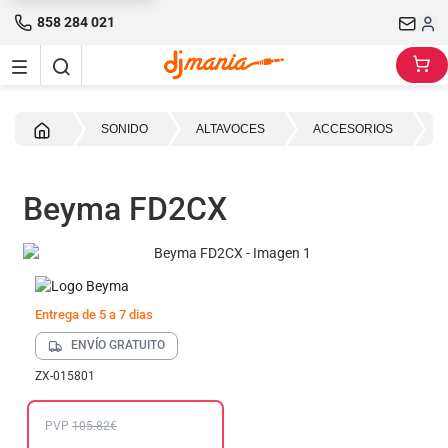
858 284 021
Inicio
SONIDO
ALTAVOCES
ACCESORIOS
F
Beyma FD2CX
Entrega de 5 a 7 dias
ENVÍO GRATUITO
ZX-015801
PVP
105.82€