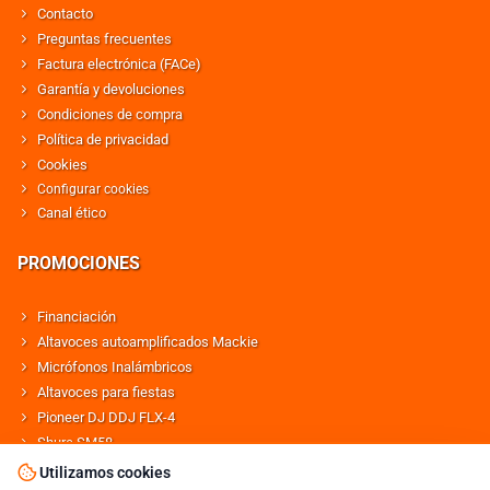
Contacto
Preguntas frecuentes
Factura electrónica (FACe)
Garantía y devoluciones
Condiciones de compra
Política de privacidad
Cookies
Configurar cookies
Canal ético
PROMOCIONES
Financiación
Altavoces autoamplificados Mackie
Micrófonos Inalámbricos
Altavoces para fiestas
Pioneer DJ DDJ FLX-4
Shure SM58
Altavoces Behringer
Utilizamos cookies