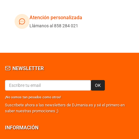
Atención personalizada
Llámanos al 858 284 021
NEWSLETTER
OK
¡No somos tan pesados como otros!
Suscribete ahora a las newsletters de DJmania.es y sé el primero en
saber nuestras promociones ;)
INFORMACIÓN