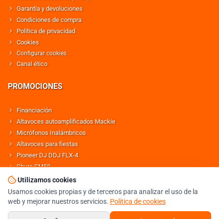
Garantía y devoluciones
Condiciones de compra
Política de privacidad
Cookies
Configurar cookies
Canal ético
PROMOCIONES
Financiación
Altavoces autoamplificados Mackie
Micrófonos Inalámbricos
Altavoces para fiestas
Pioneer DJ DDJ FLX-4
Shure SM58
Altavoces Behringer
Utilizamos cookies
Usamos cookies propias y de terceros para analizar el uso de la
web y mejorar nuestros servicios.
Política de cookies
© DJMANIA 2000-2026 TODOS LOS DERECHOS RESERVADOS
TIENDA DJ ESPECIALISTA EN SONIDO E ILUMINACIÓN PROFESIONAL