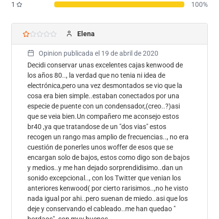
1
100%
Elena
Opinion publicada el
19 de abril de 2020
Decidi conservar unas excelentes cajas kenwood de
los años 80.., la verdad que no tenia ni idea de
electrónica,pero una vez desmontados se vio que la
cosa era bien simple..estaban conectados por una
especie de puente con un condensador,(creo..?)asi
que se veia bien.Un compañero me aconsejo estos
br40 ,ya que tratandose de un "dos vias" estos
recogen un rango mas amplio de frecuencias.., no era
cuestión de ponerles unos woffer de esos que se
encargan solo de bajos, estos como digo son de bajos
y medios..y me han dejado sorprendidisimo..dan un
sonido excepcional.., con los Twitter que venian los
anteriores kenwood( por cierto rarisimos..,no he visto
nada igual por ahi..pero suenan de miedo..asi que los
deje y conservando el cableado..me han quedao "
bordaos".,son muy buenos