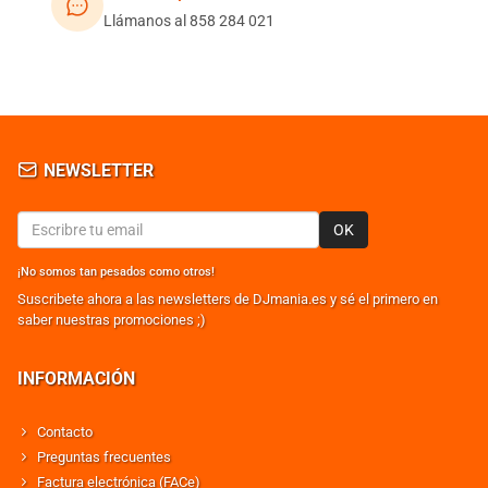
Llámanos al 858 284 021
NEWSLETTER
OK
¡No somos tan pesados como otros!
Suscribete ahora a las newsletters de DJmania.es y sé el primero en
saber nuestras promociones ;)
INFORMACIÓN
Contacto
Preguntas frecuentes
Factura electrónica (FACe)