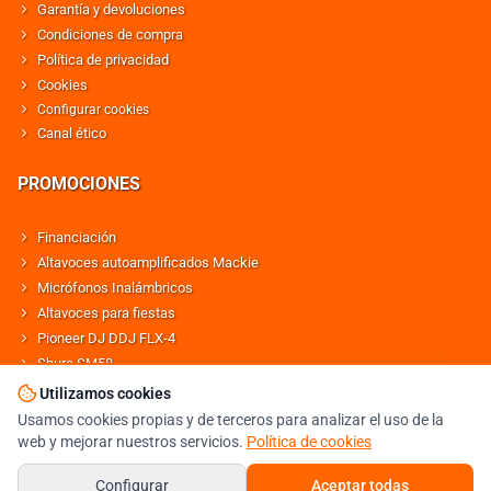
Garantía y devoluciones
Condiciones de compra
Política de privacidad
Cookies
Configurar cookies
Canal ético
PROMOCIONES
Financiación
Altavoces autoamplificados Mackie
Micrófonos Inalámbricos
Altavoces para fiestas
Pioneer DJ DDJ FLX-4
Shure SM58
Altavoces Behringer
Utilizamos cookies
Usamos cookies propias y de terceros para analizar el uso de la
web y mejorar nuestros servicios.
Política de cookies
© DJMANIA 2000-2026 TODOS LOS DERECHOS RESERVADOS
TIENDA DJ ESPECIALISTA EN SONIDO E ILUMINACIÓN PROFESIONAL
Configurar
Aceptar todas