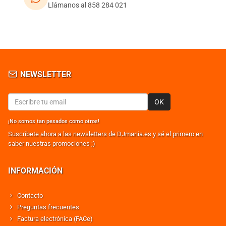
Llámanos al 858 284 021
NEWSLETTER
OK
¡No somos tan pesados como otros!
Suscribete ahora a las newsletters de DJmania.es y sé el primero en
saber nuestras promociones ;)
INFORMACIÓN
Contacto
Preguntas frecuentes
Factura electrónica (FACe)