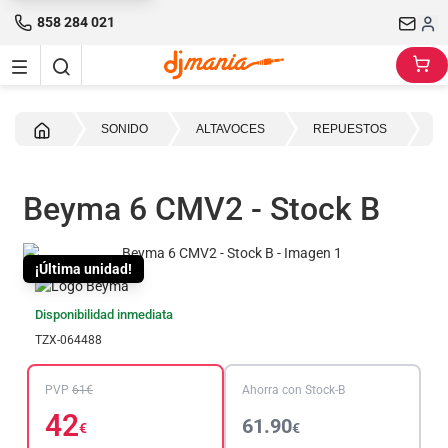
858 284 021
Inicio
SONIDO
ALTAVOCES
REPUESTOS
R
Beyma 6 CMV2 - Stock B
¡Última unidad!
Disponibilidad inmediata
TZX-064488
PVP
61€
Ahorra con Stock-B
42
61.90
€
€