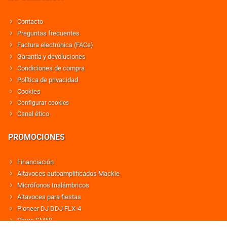
Contacto
Preguntas frecuentes
Factura electrónica (FACe)
Garantía y devoluciones
Condiciones de compra
Política de privacidad
Cookies
Configurar cookies
Canal ético
PROMOCIONES
Financiación
Altavoces autoamplificados Mackie
Micrófonos Inalámbricos
Altavoces para fiestas
Pioneer DJ DDJ FLX-4
Shure SM58