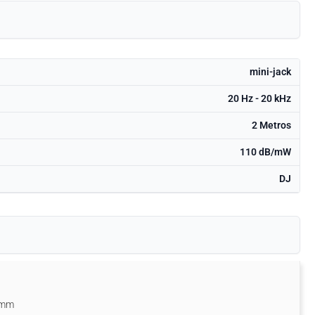
mini-jack
20 Hz - 20 kHz
2 Metros
110 dB/mW
DJ
0 mm