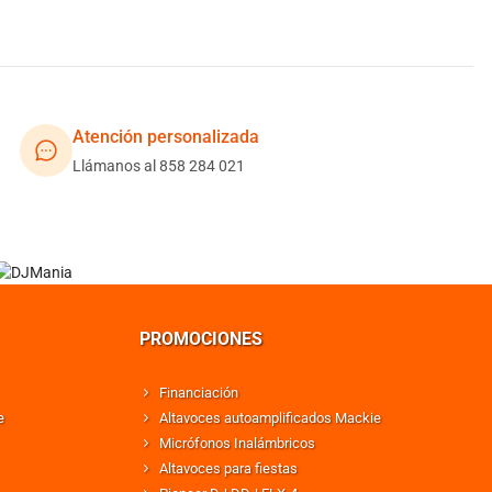
Atención personalizada
Llámanos al 858 284 021
PROMOCIONES
Financiación
e
Altavoces autoamplificados Mackie
Micrófonos Inalámbricos
Altavoces para fiestas