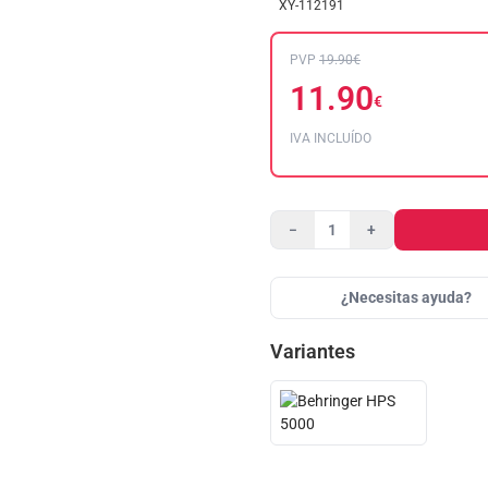
XY-112191
PVP
19.90€
11.90
€
IVA INCLUÍDO
−
+
¿Necesitas ayuda?
Variantes