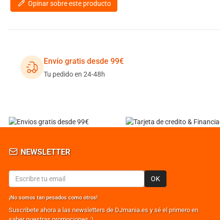
Opinar sobre este producto
Envío gratis desde 99€
Tu pedido en 24-48h
NEWSLETTER
OK
¡No somos tan pesados como otros!
Suscribete ahora a las newsletters de DJmania.es y sé el primero en
saber nuestras promociones ;)