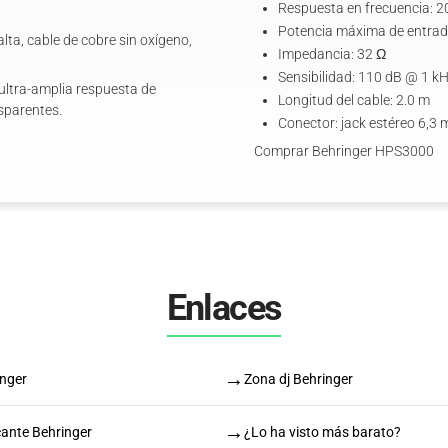
Respuesta en frecuencia: 2
Potencia máxima de entra
lta, cable de cobre sin oxígeno,
Impedancia: 32 Ω
Sensibilidad: 110 dB @ 1 k
ultra-amplia respuesta de
Longitud del cable: 2.0 m
sparentes.
Conector: jack estéreo 6,3
Comprar Behringer HPS3000
Enlaces
→
inger
Zona dj Behringer
→
cante Behringer
¿Lo ha visto más barato?