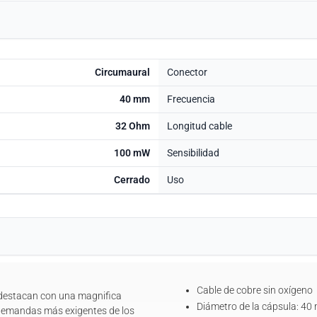
Circumaural
Conector
40 mm
Frecuencia
32 Ohm
Longitud cable
100 mW
Sensibilidad
Cerrado
Uso
Cable de cobre sin oxígeno
 destacan con una magnifica
Diámetro de la cápsula: 4
 demandas más exigentes de los