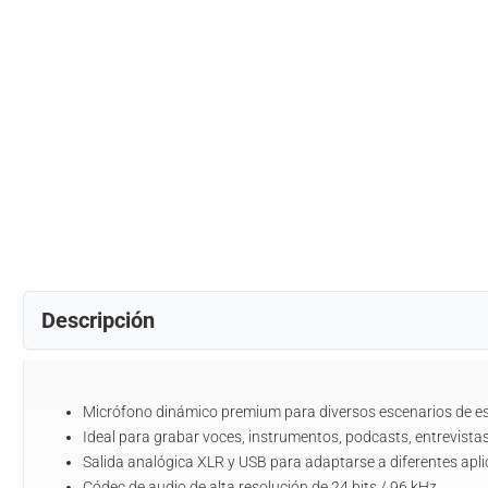
Descripción
Micrófono dinámico premium para diversos escenarios de e
Ideal para grabar voces, instrumentos, podcasts, entrevista
Salida analógica XLR y USB para adaptarse a diferentes apl
Códec de audio de alta resolución de 24 bits / 96 kHz