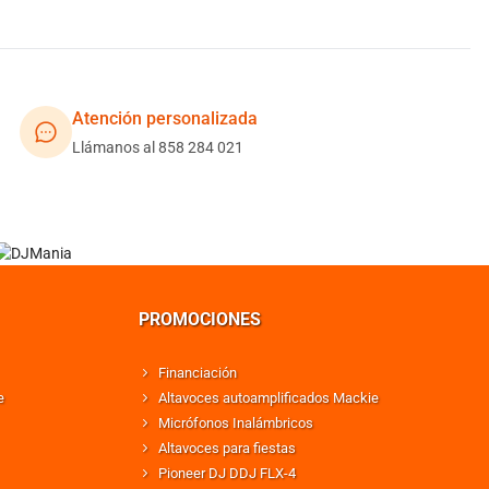
Atención personalizada
Llámanos al 858 284 021
PROMOCIONES
Financiación
e
Altavoces autoamplificados Mackie
Micrófonos Inalámbricos
Altavoces para fiestas
Pioneer DJ DDJ FLX-4