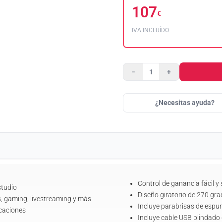
107
€
IVA INCLUÍDO
−
+
¿Necesitas ayuda?
Control de ganancia fácil y
studio
Diseño giratorio de 270 gra
s, gaming, livestreaming y más
Incluye parabrisas de espu
icaciones
Incluye cable USB blindado d