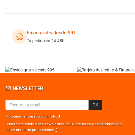
Envío gratis desde 99€
Tu pedido en 24-48h
NEWSLETTER
OK
¡No somos tan pesados como otros!
Suscribete ahora a las newsletters de DJmania.es y sé el primero en
saber nuestras promociones ;)