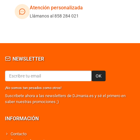
Atención personalizada
Llámanos al 858 284 021
NEWSLETTER
OK
¡No somos tan pesados como otros!
Suscribete ahora a las newsletters de DJmania.es y sé el primero en
saber nuestras promociones ;)
INFORMACIÓN
Contacto