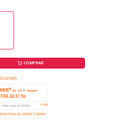
COMPRAR
OCULTAR)
mes*
en
meses!
(
TAE
10,47 %
)
+
info
U.
Válido hasta
31/12/2026
ienes línea de crédito Cetelem