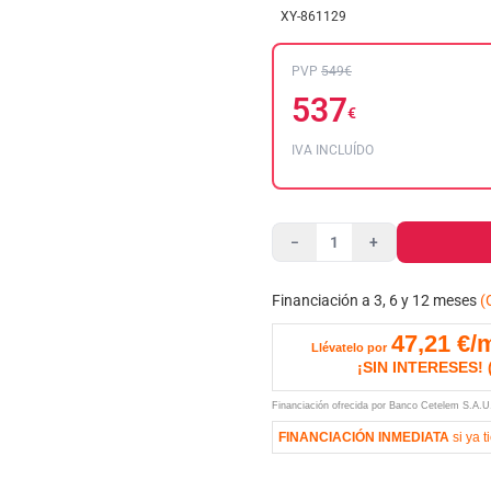
XY-861129
PVP
549€
537
€
IVA INCLUÍDO
−
+
Financiación a 3, 6 y 12 meses
(
47,21
€/
Llévatelo por
¡SIN INTERESES!
Financiación ofrecida por Banco Cetelem S.A.
FINANCIACIÓN INMEDIATA
si ya t