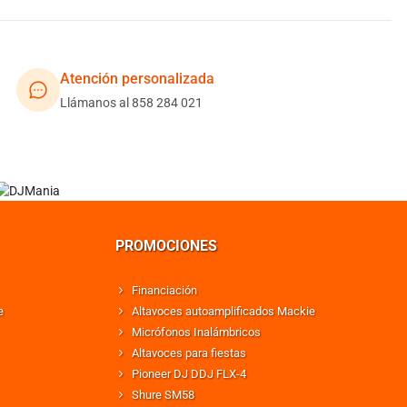
Atención personalizada
Llámanos al 858 284 021
PROMOCIONES
Financiación
e
Altavoces autoamplificados Mackie
Micrófonos Inalámbricos
Altavoces para fiestas
Pioneer DJ DDJ FLX-4
Shure SM58