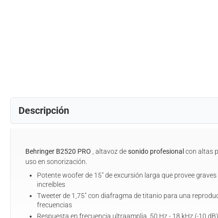
Descripción
Behringer B2520 PRO
, altavoz de
sonido profesional
con altas 
uso en sonorización.
Potente woofer de 15" de excursión larga que provee graves
increíbles
Tweeter de 1,75" con diafragma de titanio para una reproduc
frecuencias
Respuesta en frecuencia ultraamplia, 50 Hz - 18 kHz (-10 dB