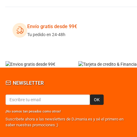
Envío gratis desde 99€
Tu pedido en 24-48h
NEWSLETTER
OK
¡No somos tan pesados como otros!
Suscribete ahora a las newsletters de DJmania.es y sé el primero en
saber nuestras promociones ;)