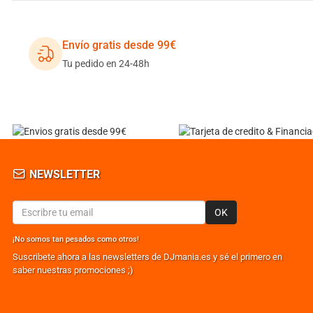
Envío gratis desde 99€
Tu pedido en 24-48h
NEWSLETTER
OK
¡No somos tan pesados como otros!
Suscribete ahora a las newsletters de DJmania.es y sé el primero en
saber nuestras promociones ;)