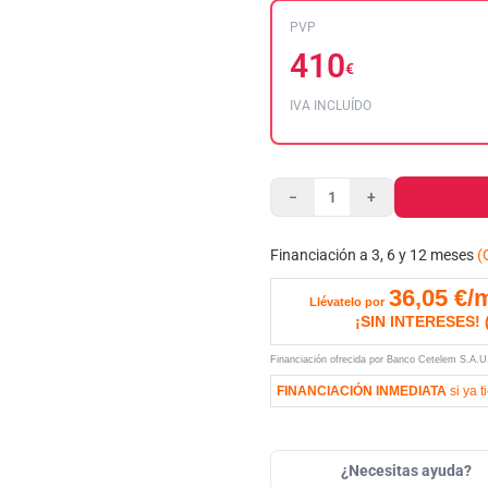
PVP
410
€
IVA INCLUÍDO
−
+
Financiación a 3, 6 y 12 meses
(
36,05
€/
Llévatelo por
¡SIN INTERESES!
Financiación ofrecida por Banco Cetelem S.A.
FINANCIACIÓN INMEDIATA
si ya t
¿Necesitas ayuda?