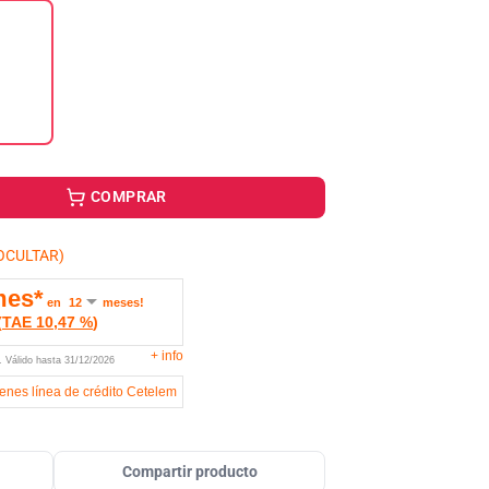
COMPRAR
OCULTAR)
mes*
en
meses!
(
TAE
10,47 %
)
+
info
U.
Válido hasta
31/12/2026
ienes línea de crédito Cetelem
Compartir producto