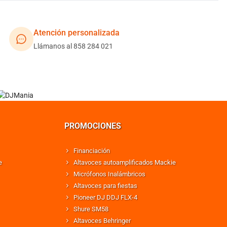
Atención personalizada
Llámanos al 858 284 021
PROMOCIONES
Financiación
e
Altavoces autoamplificados Mackie
Micrófonos Inalámbricos
Altavoces para fiestas
Pioneer DJ DDJ FLX-4
Shure SM58
Altavoces Behringer