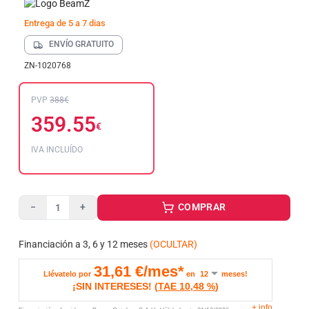
Entrega de 5 a 7 dias
ENVÍO GRATUITO
ZN-1020768
PVP
388€
359.55
€
IVA INCLUÍDO
COMPRAR
−
+
Financiación a 3, 6 y 12 meses
(OCULTAR)
31,61
€/mes*
Llévatelo por
en
meses!
¡SIN INTERESES!
(
TAE
10,48 %
)
+
info