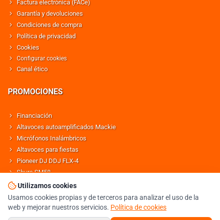
Factura electrónica (FACe)
Garantía y devoluciones
Condiciones de compra
Política de privacidad
Cookies
Configurar cookies
Canal ético
PROMOCIONES
Financiación
Altavoces autoamplificados Mackie
Micrófonos Inalámbricos
Altavoces para fiestas
Pioneer DJ DDJ FLX-4
Shure SM58
Altavoces Behringer
Utilizamos cookies
Usamos cookies propias y de terceros para analizar el uso de la
web y mejorar nuestros servicios.
Política de cookies
© DJMANIA 2000-2026 TODOS LOS DERECHOS RESERVADOS