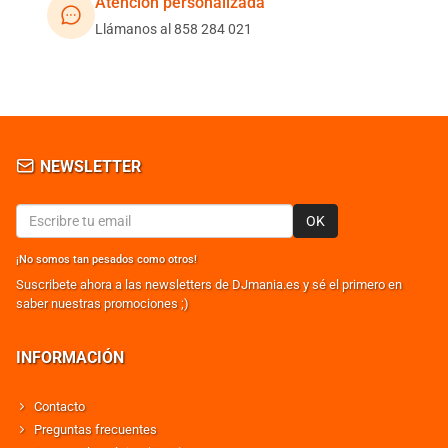
Atención personalizada
Llámanos al 858 284 021
NEWSLETTER
OK
¡No somos tan pesados como otros!
Suscribete ahora a las newsletters de DJmania.es y sé el primero en
saber nuestras promociones ;)
INFORMACIÓN
Contacto
Preguntas frecuentes