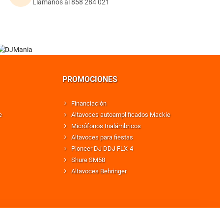
Llámanos al 858 284 021
PROMOCIONES
Financiación
e
Altavoces autoamplificados Mackie
Micrófonos Inalámbricos
Altavoces para fiestas
Pioneer DJ DDJ FLX-4
Shure SM58
Altavoces Behringer