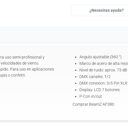
¿Necesitas ayuda?
Angulo ajustable (360 °)
ra uso semi-profesional y
 velocidades de viento.
Marco de acero de alta resi
ápido. Para uso en aplicaciones
Nivel de ruido: aprox. 73 d
jas o confetti.
DMX canales: 1/2
DMX conexion: 3/5 Pin XLR
Display: LCD 7 botones
P-Con in/out
Comprar BeamZ AF380