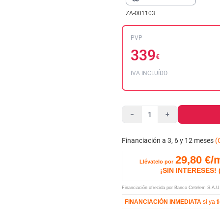
ZA-001103
PVP
339
€
IVA INCLUÍDO
−
+
Financiación a 3, 6 y 12 meses
(
29,80
€/
Llévatelo por
¡SIN INTERESES!
Financiación ofrecida por Banco Cetelem S.A.
FINANCIACIÓN INMEDIATA
si ya t