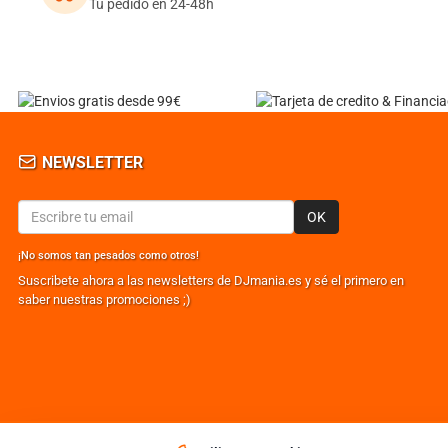
Tu pedido en 24-48h
NEWSLETTER
OK
¡No somos tan pesados como otros!
Suscribete ahora a las newsletters de DJmania.es y sé el primero en
saber nuestras promociones ;)