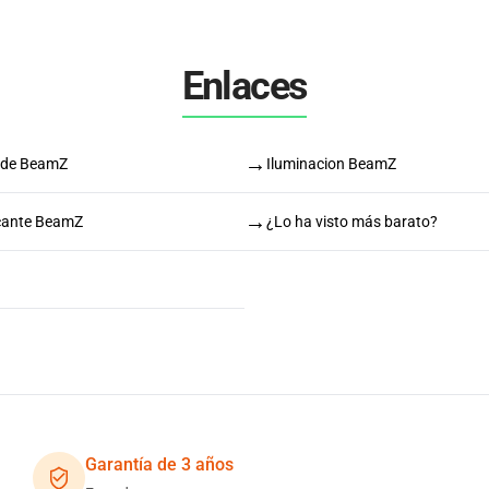
Enlaces
→
n de BeamZ
Iluminacion BeamZ
→
icante BeamZ
¿Lo ha visto más barato?
Garantía de 3 años