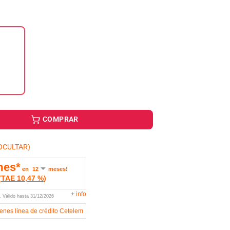
COMPRAR
OCULTAR)
mes*
en
meses!
(
TAE
10,47 %
)
+
info
U.
Válido hasta
31/12/2026
ienes línea de crédito Cetelem