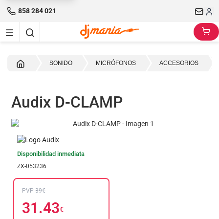
858 284 021
Inicio
SONIDO
MICRÓFONOS
ACCESORIOS
Audix D-CLAMP
Disponibilidad inmediata
ZX-053236
PVP
39€
31.43
€