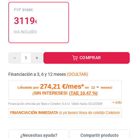
PVP
3168€
3119
€
IVA INCLUÍDO
COMPRAR
−
+
Financiación a 3, 6 y 12 meses
(OCULTAR)
274,21
€/mes*
Llévatelo por
en
meses!
¡SIN INTERESES!
(
TAE
10,47 %
)
+
info
Financiación ofrecida por Banco Cetelem S.A.U.
Válido hasta
31/12/2026
FINANCIACIÓN INMEDIATA
si ya tienes línea de crédito Cetelem
¿Necesitas ayuda?
Compartir producto