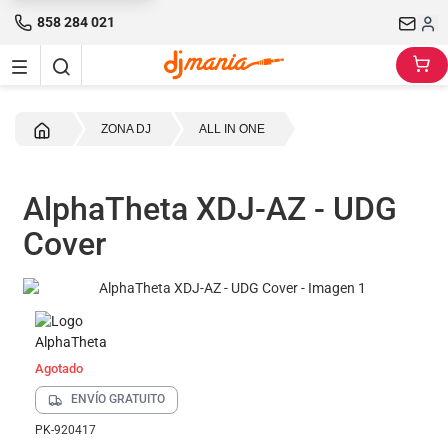
858 284 021
Inicio
ZONA DJ
ALL IN ONE
AlphaTheta XDJ-AZ - UDG
Cover
Agotado
ENVÍO GRATUITO
PK-920417