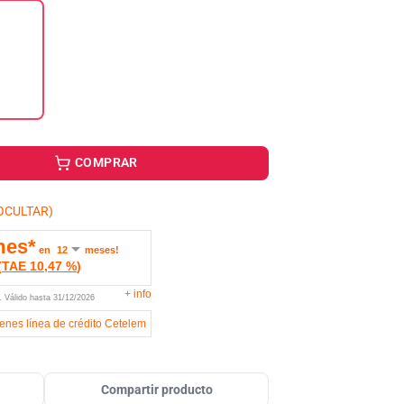
COMPRAR
OCULTAR)
mes*
en
meses!
(
TAE
10,47 %
)
+
info
U.
Válido hasta
31/12/2026
ienes línea de crédito Cetelem
Compartir producto