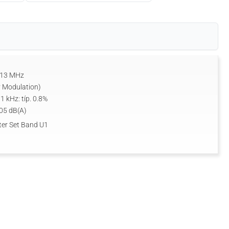
613 MHz
 Modulation)
1 kHz: típ. 0.8%
105 dB(A)
er Set Band U1