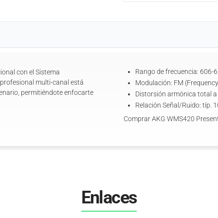
Rango de frecuencia: 606-
ional con el Sistema
rofesional multi-canal está
Modulación: FM (Frequency
enario, permitiéndote enfocarte
Distorsión armónica total a 
Relación Señal/Ruido: típ. 
Comprar AKG WMS420 Present
Enlaces