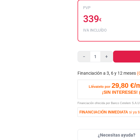
PVP
339
€
IVA INCLUÍDO
−
+
Financiación a 3, 6 y 12 meses
(
29,80
€/
Llévatelo por
¡SIN INTERESES!
Financiación ofrecida por Banco Cetelem S.A.
FINANCIACIÓN INMEDIATA
si ya t
¿Necesitas ayuda?