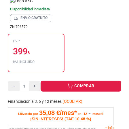
Disponibilidad inmediata
ENVÍO GRATUITO
ZN-706570
PVP
399
€
IVA INCLUÍDO
COMPRAR
−
+
Financiación a 3, 6 y 12 meses
(OCULTAR)
35,08
€/mes*
Llévatelo por
en
meses!
¡SIN INTERESES!
(
TAE
10,48 %
)
+
info