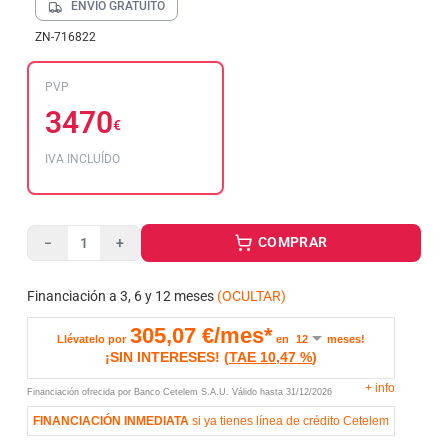
ENVÍO GRATUITO
ZN-716822
PVP
3470
€
IVA INCLUÍDO
COMPRAR
−
+
Financiación a 3, 6 y 12 meses
(OCULTAR)
305,07
€/mes*
Llévatelo por
en
meses!
¡SIN INTERESES!
(
TAE
10,47 %
)
+
info
Financiación ofrecida por Banco Cetelem S.A.U.
Válido hasta
31/12/2026
FINANCIACIÓN INMEDIATA
si ya tienes línea de crédito Cetelem