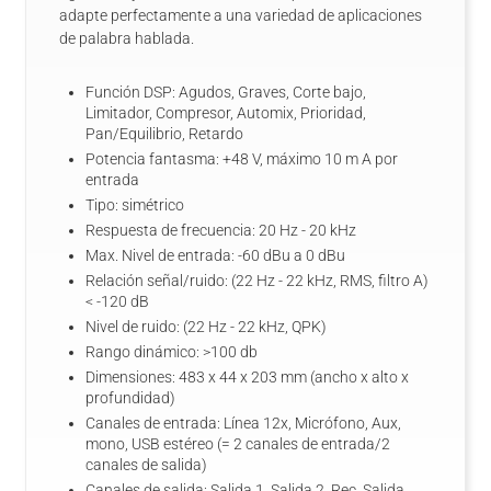
adapte perfectamente a una variedad de aplicaciones
de palabra hablada.
Función DSP: Agudos, Graves, Corte bajo,
Limitador, Compresor, Automix, Prioridad,
Pan/Equilibrio, Retardo
Potencia fantasma: +48 V, máximo 10 m A por
entrada
Tipo: simétrico
Respuesta de frecuencia: 20 Hz - 20 kHz
Max. Nivel de entrada: -60 dBu a 0 dBu
Relación señal/ruido: (22 Hz - 22 kHz, RMS, filtro A)
< -120 dB
Nivel de ruido: (22 Hz - 22 kHz, QPK)
Rango dinámico: >100 db
Dimensiones: 483 x 44 x 203 mm (ancho x alto x
profundidad)
Canales de entrada: Línea 12x, Micrófono, Aux,
mono, USB estéreo (= 2 canales de entrada/2
canales de salida)
Canales de salida: Salida 1, Salida 2, Rec, Salida