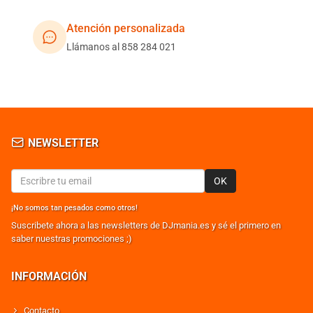
Atención personalizada
Llámanos al 858 284 021
NEWSLETTER
OK
¡No somos tan pesados como otros!
Suscribete ahora a las newsletters de DJmania.es y sé el primero en
saber nuestras promociones ;)
INFORMACIÓN
Contacto