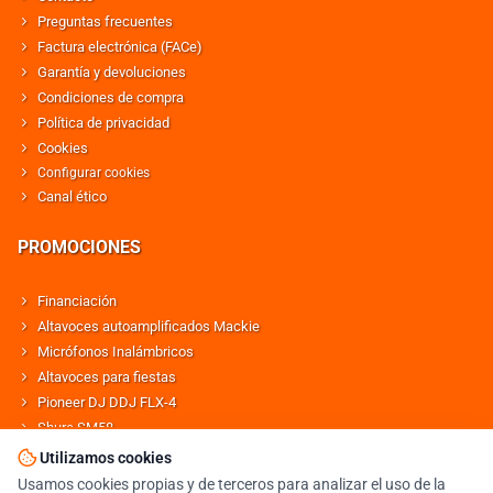
Preguntas frecuentes
Factura electrónica (FACe)
Garantía y devoluciones
Condiciones de compra
Política de privacidad
Cookies
Configurar cookies
Canal ético
PROMOCIONES
Financiación
Altavoces autoamplificados Mackie
Micrófonos Inalámbricos
Altavoces para fiestas
Pioneer DJ DDJ FLX-4
Shure SM58
Altavoces Behringer
Utilizamos cookies
Usamos cookies propias y de terceros para analizar el uso de la