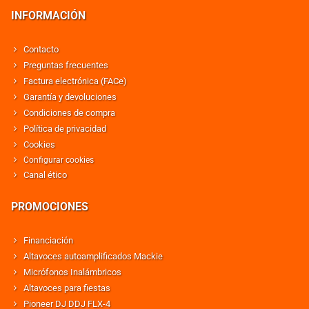
INFORMACIÓN
Contacto
Preguntas frecuentes
Factura electrónica (FACe)
Garantía y devoluciones
Condiciones de compra
Política de privacidad
Cookies
Configurar cookies
Canal ético
PROMOCIONES
Financiación
Altavoces autoamplificados Mackie
Micrófonos Inalámbricos
Altavoces para fiestas
Pioneer DJ DDJ FLX-4