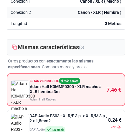
Conexion 1
Canon / XLR ( Macho )
Conexion 2
Canon / XLR ( Hembra )
Longitud
3 Metros
Mismas características
(6)
Otros productos con
exactamente las mismas
especificaciones
. Compara marca y precio.
ESTÁS VIENDO ESTE
el más barato
Adam Hall K3MMF0300 - XLR macho a
7.46 €
XLR hembra 3m
Adam Hall Cables
DAP Audio FS03 - XLR/F 3 p. > XLR/M 3 p.,
8.24 €
2 x 1,5mm2
Ver
DAP Audio
En stock