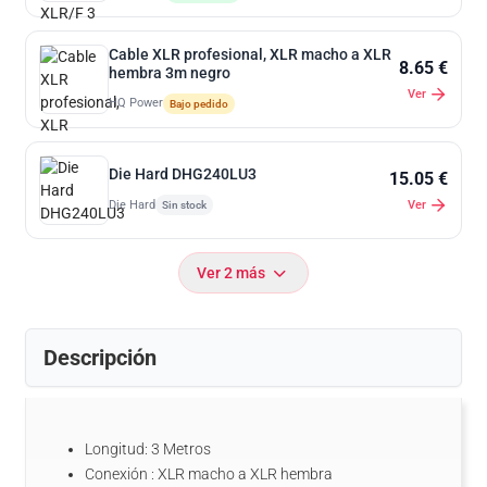
Cable XLR profesional, XLR macho a XLR
8.65 €
hembra 3m negro
Ver
HQ Power
Bajo pedido
Die Hard DHG240LU3
15.05 €
Die Hard
Ver
Sin stock
Ver 2 más
Descripción
Longitud: 3 Metros
Conexión : XLR macho a XLR hembra