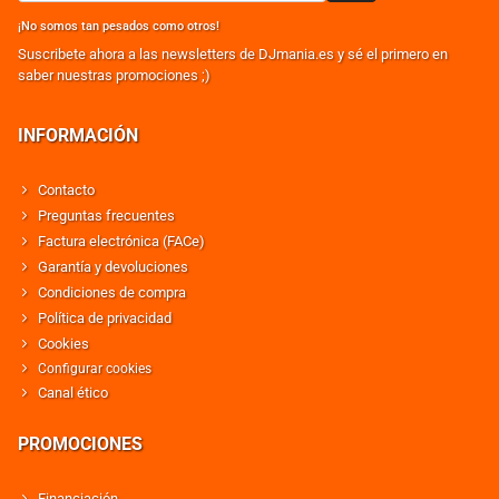
¡No somos tan pesados como otros!
Suscribete ahora a las newsletters de DJmania.es y sé el primero en
saber nuestras promociones ;)
INFORMACIÓN
Contacto
Preguntas frecuentes
Factura electrónica (FACe)
Garantía y devoluciones
Condiciones de compra
Política de privacidad
Cookies
Configurar cookies
Canal ético
PROMOCIONES
Financiación