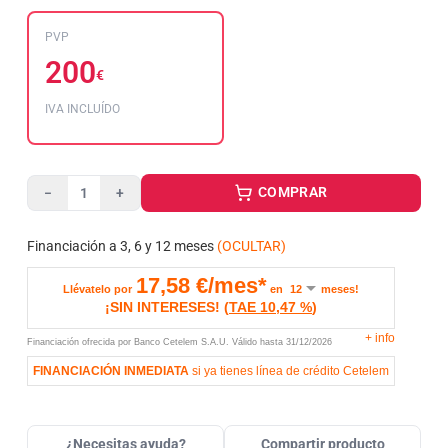
PVP
200
€
IVA INCLUÍDO
COMPRAR
−
+
Financiación a 3, 6 y 12 meses
(OCULTAR)
17,58
€/mes*
Llévatelo por
en
meses!
¡SIN INTERESES!
(
TAE
10,47 %
)
+
info
Financiación ofrecida por Banco Cetelem S.A.U.
Válido hasta
31/12/2026
FINANCIACIÓN INMEDIATA
si ya tienes línea de crédito Cetelem
¿Necesitas ayuda?
Compartir producto