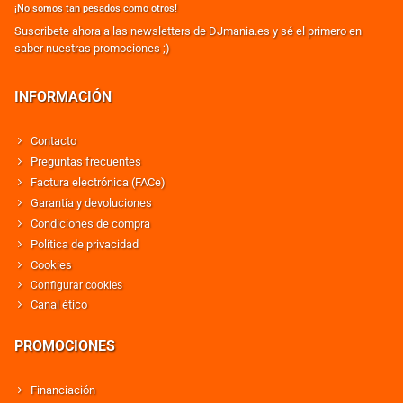
¡No somos tan pesados como otros!
Suscribete ahora a las newsletters de DJmania.es y sé el primero en
saber nuestras promociones ;)
INFORMACIÓN
Contacto
Preguntas frecuentes
Factura electrónica (FACe)
Garantía y devoluciones
Condiciones de compra
Política de privacidad
Cookies
Configurar cookies
Canal ético
PROMOCIONES
Financiación