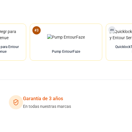
#4
#3
 para Entour
Quicklock
enue
Pump EntourFaze
Garantía de 3 años
En todas nuestras marcas