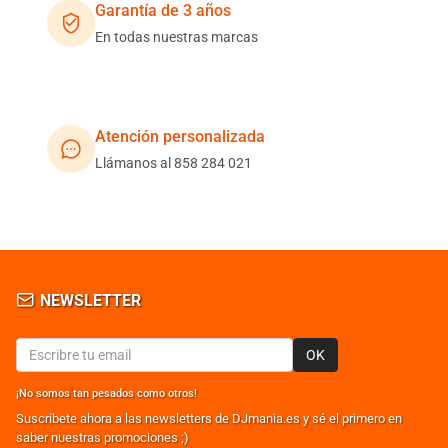
Garantía de 3 años
En todas nuestras marcas
Atención personalizada
Llámanos al 858 284 021
NEWSLETTER
OK
¡No somos tan pesados como otros!
Suscribete ahora a las newsletters de DJmania.es y sé el primero en
saber nuestras promociones ;)