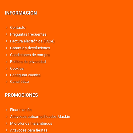
INFORMACIÓN
Contacto
Preguntas frecuentes
Factura electrónica (FACe)
Garantía y devoluciones
Condiciones de compra
Política de privacidad
Cookies
Configurar cookies
Canal ético
PROMOCIONES
Financiación
Altavoces autoamplificados Mackie
Micrófonos Inalámbricos
Altavoces para fiestas