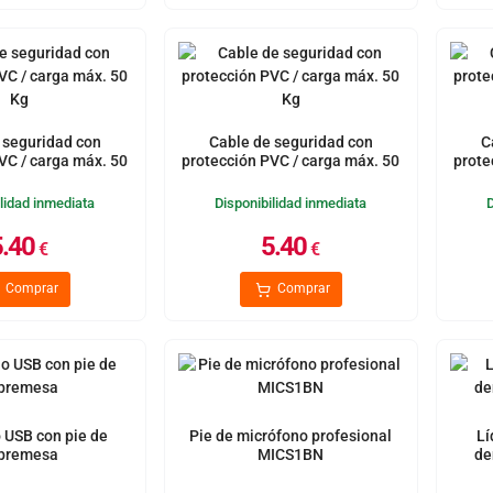
 seguridad con
Cable de seguridad con
C
VC / carga máx. 50
protección PVC / carga máx. 50
prote
Kg
Kg
lidad inmediata
Disponibilidad inmediata
5.40
5.40
€
€
Comprar
Comprar
 USB con pie de
Pie de micrófono profesional
Lí
bremesa
MICS1BN
de