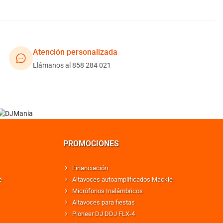
Atención personalizada
Llámanos al 858 284 021
PROMOCIONES
Financiación
e
Altavoces autoamplificados Mackie
Micrófonos Inalámbricos
Altavoces para fiestas
Pioneer DJ DDJ FLX-4