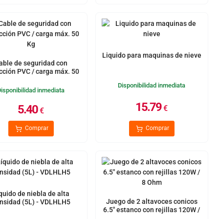
Liquido para maquinas de nieve
able de seguridad con
cción PVC / carga máx. 50
Kg
Disponibilidad inmediata
Disponibilidad inmediata
15.79
5.40
€
€
Comprar
Comprar
quido de niebla de alta
Juego de 2 altavoces conicos
nsidad (5L) - VDLHLH5
6.5" estanco con rejillas 120W /
8 Ohm