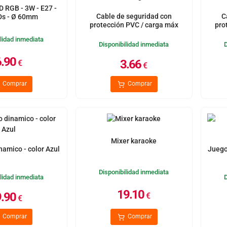
D RGB - 3W - E27 -
Cable de seguridad con
C
Ds - Ø 60mm
protección PVC / carga máx
pro
20kg
lidad inmediata
Disponibilidad inmediata
6.90
3.66
€
€
Comprar
Comprar
Mixer karaoke
namico - color Azul
Juego
Disponibilidad inmediata
lidad inmediata
19.10
9.90
€
€
Comprar
Comprar