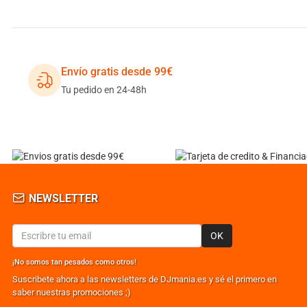
Envío gratis desde 99€
Tu pedido en 24-48h
NEWSLETTER
OK
¡No somos tan pesados como otros!
Suscribete ahora a las newsletters de DJmania.es y sé el primero en
saber nuestras promociones ;)