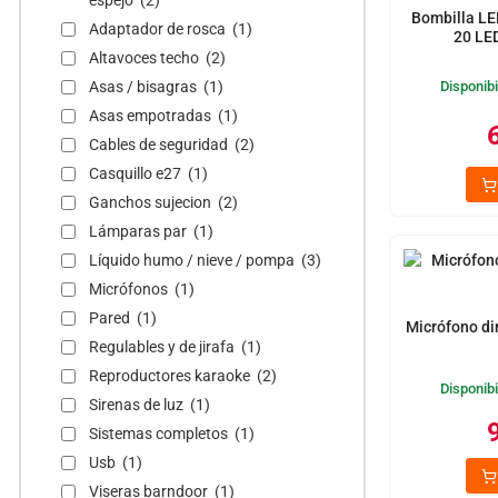
espejo (2)
Bombilla LE
Adaptador de rosca (1)
20 LE
Altavoces techo (2)
Disponibi
Asas / bisagras (1)
Asas empotradas (1)
Cables de seguridad (2)
Casquillo e27 (1)
Ganchos sujecion (2)
Lámparas par (1)
Líquido humo / nieve / pompa (3)
Micrófonos (1)
Pared (1)
Micrófono di
Regulables y de jirafa (1)
Reproductores karaoke (2)
Disponibi
Sirenas de luz (1)
Sistemas completos (1)
Usb (1)
Viseras barndoor (1)