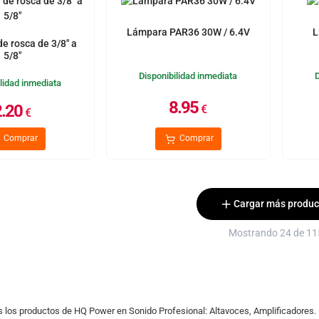
Lámpara PAR36 30W / 6.4V
L
e rosca de 3/8" a
5/8"
Disponibilidad inmediata
lidad inmediata
8.95
2.20
€
€
Comprar
Comprar
Cargar más produc
Mostrando 24 de 11
s los productos de HQ Power en Sonido Profesional: Altavoces, Amplificadores.