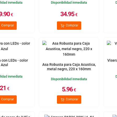
lidad inmediata
Disponibilidad inmediata
9.90
34.95
€
€
Comprar
Comprar
a con LEDs - color
Viser
Asa Robusta para Caja Acustica,
Azul
metal negro, 220 x 160mm
lidad inmediata
Disponibilidad inmediata
21
5.96
€
€
Comprar
Comprar