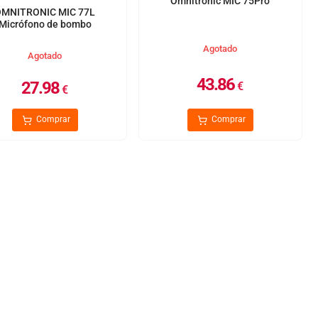
Omnitronic MIC 75Pro
OMNITRONIC MIC 77L
Micrófono de bombo
Agotado
Agotado
43.86
27.98
€
€
Comprar
Comprar