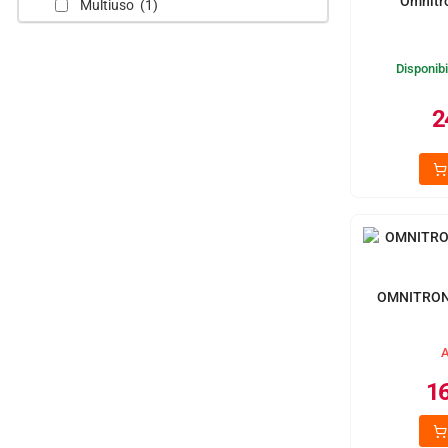
Omnitr
Multiuso (1)
Disponibi
2
OMNITRON
A
16