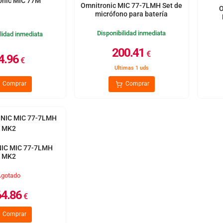
onic MIC 77M
Omnitronic MIC 77-7LMH Set de
micrófono para batería
Disponibilidad inmediata
lidad inmediata
200.41
€
4.96
€
Ultimas 1 uds
Comprar
Comprar
IC MIC 77-7LMH
MK2
gotado
4.86
€
Comprar