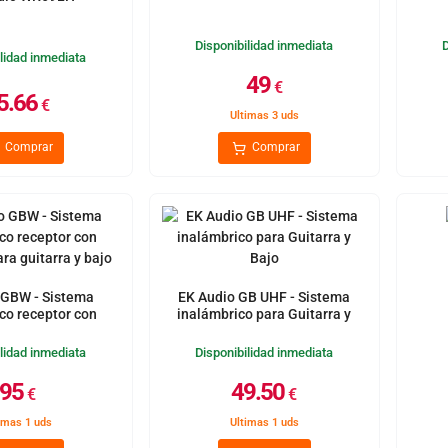
Disponibilidad inmediata
lidad inmediata
49
€
5.66
€
Ultimas 3 uds
Comprar
Comprar
 GBW - Sistema
EK Audio GB UHF - Sistema
co receptor con
inalámbrico para Guitarra y
ra guitarra y bajo
Bajo
lidad inmediata
Disponibilidad inmediata
95
49.50
€
€
imas 1 uds
Ultimas 1 uds