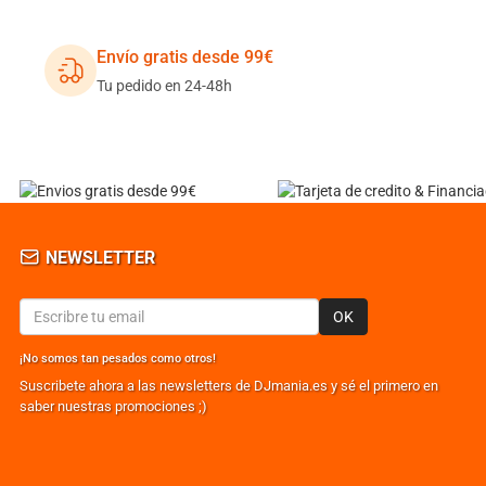
Envío gratis desde 99€
Tu pedido en 24-48h
NEWSLETTER
OK
¡No somos tan pesados como otros!
Suscribete ahora a las newsletters de DJmania.es y sé el primero en
saber nuestras promociones ;)