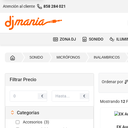
Atención al cliente
858 284 021
ZONA DJ
SONIDO
ILUMI
Inicio
SONIDO
MICRÓFONOS
INALAMBRICOS
Filtrar Precio
Ordenar por
€
€
Mostrando
12
P
Categorias
Accesorios (3)
EK Au