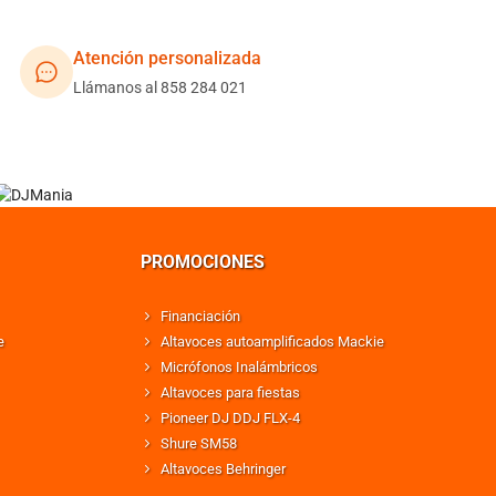
Atención personalizada
Llámanos al 858 284 021
PROMOCIONES
Financiación
e
Altavoces autoamplificados Mackie
Micrófonos Inalámbricos
Altavoces para fiestas
Pioneer DJ DDJ FLX-4
Shure SM58
Altavoces Behringer