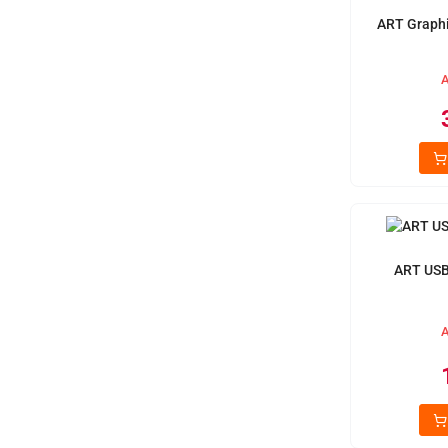
ART Graphi
A
ART USB
A