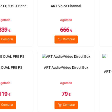
c EQ 2 x 31 Band
ART Voice Channel
gotado
Agotado
339
666
€
€
Comprar
Comprar
 DUAL PRE PS
ART Audio/Video Direct Box
ART 
gotado
Agotado
119
79
€
€
Comprar
Comprar