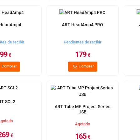
 HeadAmp4
ART HeadAmp4 PRO
tes de recibir
Pendientes de recibir
99
179
€
€
Comprar
Comprar
RT SCL2
ART Tube MP Project Series
USB
gotado
Agotado
269
165
€
€