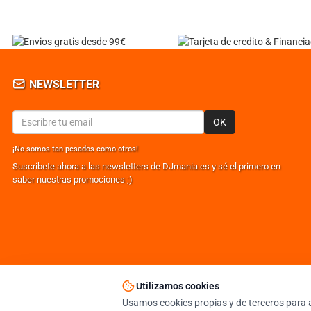
NEWSLETTER
OK
¡No somos tan pesados como otros!
Suscribete ahora a las newsletters de DJmania.es y sé el primero en
saber nuestras promociones ;)
Utilizamos cookies
© DJMANIA 2000-2026 TODOS LOS DERECHOS RESERVADOS
TIENDA DJ ESPECIALISTA EN SONIDO E ILUMINACIÓN PROFESIONAL
Usamos cookies propias y de terceros para a