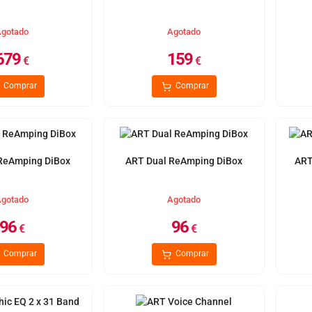
gotado
Agotado
679
159
€
€
Comprar
Comprar
ReAmping DiBox
ART Dual ReAmping DiBox
ART
gotado
Agotado
96
96
€
€
Comprar
Comprar