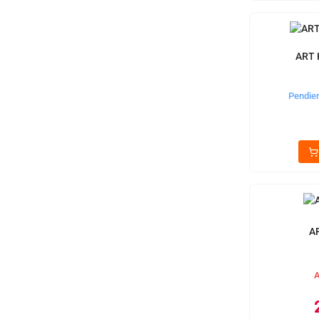
ART
Pendien
A
A