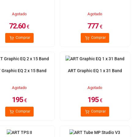
Agotado
Agotado
72.60
777
€
€
Comprar
Comprar
 Graphic EQ 2 x 15 Band
ART Graphic EQ 1 x 31 Band
Agotado
Agotado
195
195
€
€
Comprar
Comprar