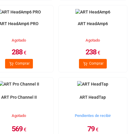
ART HeadAmp6 PRO
ART HeadAmp6
Agotado
Agotado
288
238
€
€
Comprar
Comprar
ART Pro Channel II
ART HeadTap
Agotado
Pendientes de recibir
569
79
€
€