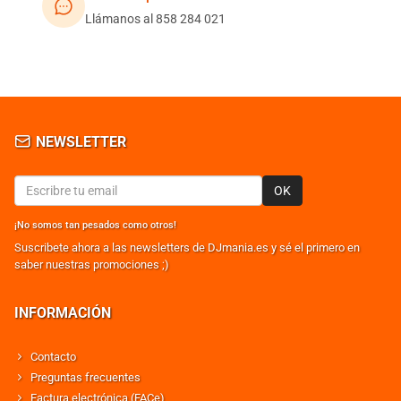
Llámanos al 858 284 021
NEWSLETTER
OK
¡No somos tan pesados como otros!
Suscribete ahora a las newsletters de DJmania.es y sé el primero en
saber nuestras promociones ;)
INFORMACIÓN
Contacto
Preguntas frecuentes
Factura electrónica (FACe)