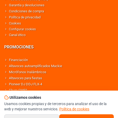
Garantía y devoluciones
Condiciones de compra
Política de privacidad
Cookies
Configurar cookies
Canal ético
PROMOCIONES
Financiación
Altavoces autoamplificados Mackie
Micrófonos Inalámbricos
Altavoces para fiestas
Pioneer DJ DDJ FLX-4
Shure SM58
Altavoces Behringer
Utilizamos cookies
Usamos cookies propias y de terceros para analizar el uso de la
web y mejorar nuestros servicios.
Política de cookies
© DJMANIA 2000-2026 TODOS LOS DERECHOS RESERVADOS
TIENDA DJ ESPECIALISTA EN SONIDO E ILUMINACIÓN PROFESIONAL