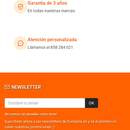
Garantía de 3 años
En todas nuestras marcas
Atención personalizada
Llámanos al 858 284 021
NEWSLETTER
OK
¡No somos tan pesados como otros!
Suscribete ahora a las newsletters de DJmania.es y sé el primero en
saber nuestras promociones ;)