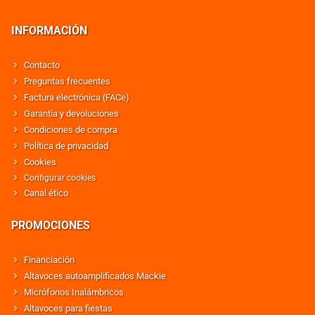
INFORMACIÓN
Contacto
Preguntas frecuentes
Factura electrónica (FACe)
Garantía y devoluciones
Condiciones de compra
Política de privacidad
Cookies
Configurar cookies
Canal ético
PROMOCIONES
Financiación
Altavoces autoamplificados Mackie
Micrófonos Inalámbricos
Altavoces para fiestas