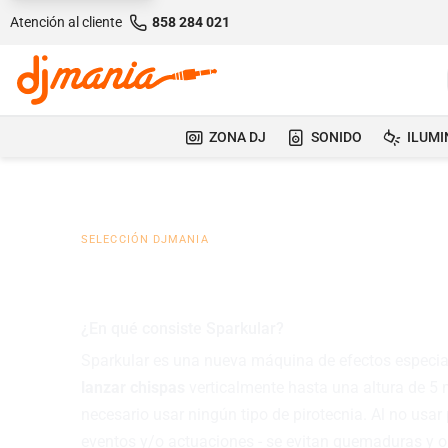
Atención al cliente
858 284 021
ZONA DJ
SONIDO
ILUMI
SELECCIÓN DJMANIA
Sparkular, maquinas de
¿En qué consiste Sparkular?
Sparkular es una nueva máquina de efectos especi
lanzar chispas
verticalmente hasta una altura de 5 m
necesario usar ningún tipo de pirotecnia. Al no usa
eventos y/o actuaciones - se evitan quemaduras y o