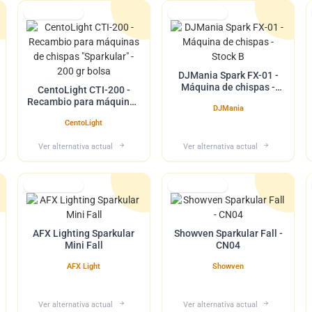
Lo tuvimos
Lo tuvimos
DJMania Spark FX-01 -
Máquina de chispas -
CentoLight CTI-200 -
Stock B
Recambio para máquinas
DJMania
de chispas "Sparkular" -
CentoLight
200 gr bolsa
Ver alternativa actual
Ver alternativa actual
Lo tuvimos
Lo tuvimos
AFX Lighting Sparkular
Showven Sparkular Fall -
Mini Fall
CN04
AFX Light
Showven
Ver alternativa actual
Ver alternativa actual