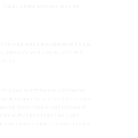
s, incluso pueden estar muy cerca del
frío evita cualquier posible incendio que
su colocación relativamente cerca de la
ntamina
mento donde se introduce un componente
mna de chispas
hacia arriba. Esta maquina
dad del chorro. Para su control posee el
2 canales DMX para poder funcionar y
 de iluminación o sonido que vaya también