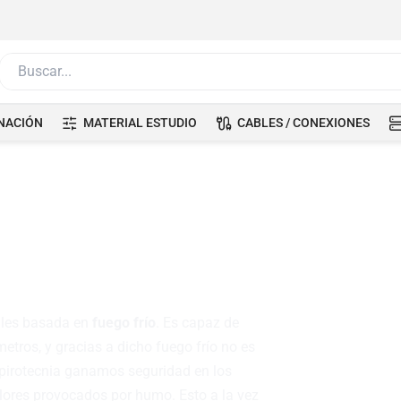
Buscar...
NACIÓN
MATERIAL ESTUDIO
CABLES / CONEXIONES
 fuego frío
ales basada en
fuego frío
. Es capaz de
etros, y gracias a dicho fuego frío no es
r pirotecnia ganamos seguridad en los
lores provocados por humo. Esto a la vez