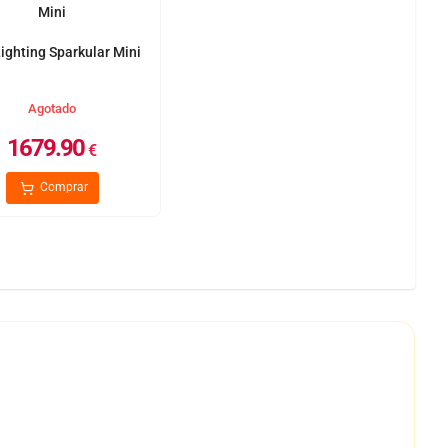
ighting Sparkular Mini
Agotado
1679.90
€
Comprar