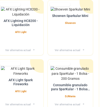
Lo tuvimos
Lo tuvimos
Showven Sparkular Mini
AFX Lighting HC8200 -
Showven
Liquidación
AFX Light
Ver alternativa actual
Ver alternativa actual
Lo tuvimos
Lo tuvimos
AFX Light Spark
Fireworks
Consumible granulado
para SparKular - 1 Bolsa -
AFX Light
200 Gramos
DJMania
Ver alternativa actual
Ver alternativa actual