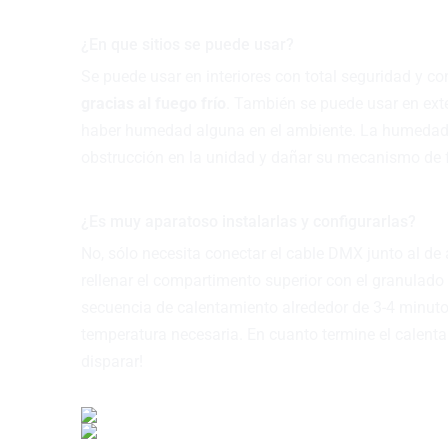
¿En que sitios se puede usar?
Se puede usar en interiores con total seguridad y co
gracias al fuego frío
. También se puede usar en ext
haber humedad alguna en el ambiente. La humedad,
obstrucción en la unidad y dañar su mecanismo de
¿Es muy aparatoso instalarlas y configurarlas?
No, sólo necesita conectar el cable DMX junto al d
rellenar el compartimento superior con el granulado
secuencia de calentamiento alrededor de 3-4 minut
temperatura necesaria. En cuanto termine el calenta
disparar!