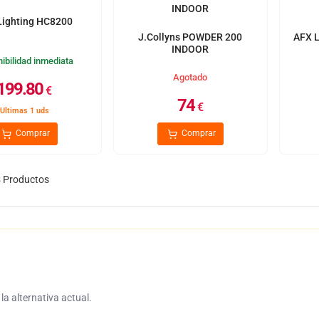
Lighting HC8200
J.Collyns POWDER 200
AFX L
INDOOR
ibilidad inmediata
Agotado
199.80
€
74
€
Ultimas 1 uds
Comprar
Comprar
3
Productos
a alternativa actual.