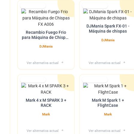
Lo tuvimos
Lo tuvimos
DJMania Spark FX-01 -
Máquina de chispas
Recambio Fuego Frio
para Máquina de Chispas
DJMania
FX A006
DJMania
Ver alternativa actual
Ver alternativa actual
Lo tuvimos
Lo tuvimos
Mark 4 x M SPARK 3 +
Mark M Spark 1 +
RACK
FlightCase
Mark
Mark
Ver alternativa actual
Ver alternativa actual